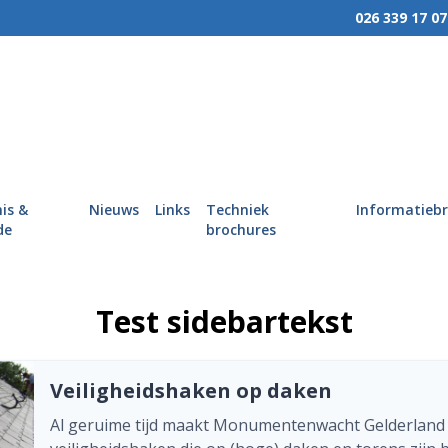
026 339 17 07
MENU
Wie we zijn
Wat we doen
is &
Nieuws
Links
Techniek
Informatieb
Hoe wij werken
de
brochures
Kennis & Kunde
Nieuws
Test sidebartekst
Links
Veiligheidshaken op daken
Techniek brochures
Al geruime tijd maakt Monumentenwacht Gelderland 