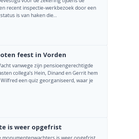
bevestigd voor de zekering tijdens de
een recent inspectie-werkbezoek door een
status is van haken die…
oten feest in Vorden
 Wacht vanwege zijn pensioengerechtigde
rasten collega’s Hein, Dinand en Gerrit hem
Wilfred een quiz georganiseerd, waar je
e is weer opgefrist
e monumentenwachters is weer opgefrist.