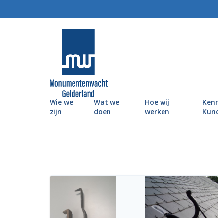
MonumentenWacht Gelderland
Wie we
Wat we
Hoe wij
Kenn
zijn
doen
werken
Kun