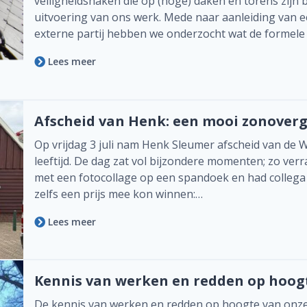
veiligheidshaken die op (hoge) daken en torens zijn 
Informatiebrochure
uitvoering van ons werk. Mede naar aanleiding van 
externe partij hebben we onderzocht wat de formele 
Historisch Bouwfragmentendepot
Lees meer
026 339 17 07
Veelgestelde vragen
Afscheid van Henk: een mooi zonoverg
Contact
Op vrijdag 3 juli nam Henk Sleumer afscheid van de
leeftijd. De dag zat vol bijzondere momenten; zo ver
Vacatures
met een fotocollage op een spandoek en had collega 
zelfs een prijs mee kon winnen:…
SNEL REGELEN
Lees meer
Abonnee worden
Blijf op de hoogte: volg ons
Kennis van werken en redden op hoogt
De kennis van werken en redden op hoogte van onz