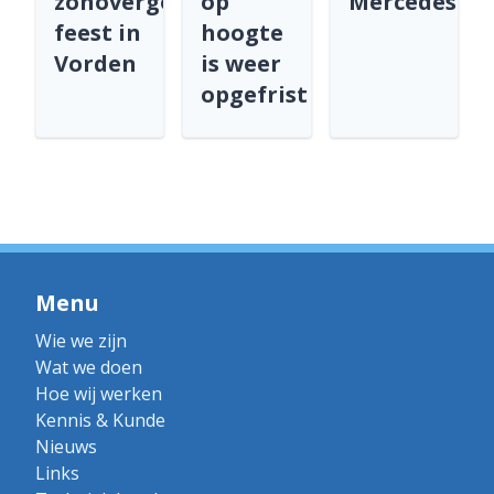
zonovergoten
op
Mercedesdea
feest in
hoogte
Vorden
is weer
opgefrist
Menu
Wie we zijn
Wat we doen
Hoe wij werken
Kennis & Kunde
Nieuws
Links