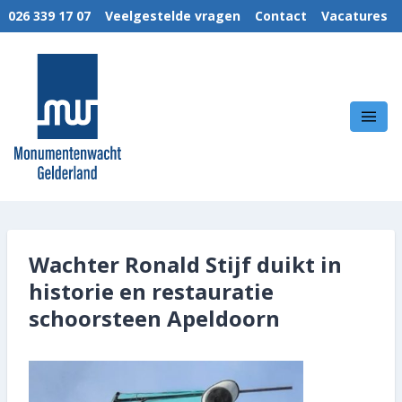
026 339 17 07
Veelgestelde vragen
Contact
Vacatures
MENU
Wie we zijn
MonumentenWacht Gelderland
Wat we doen
Hoe wij werken
Kennis & Kunde
Wachter Ronald Stijf duikt in
Nieuws
historie en restauratie
schoorsteen Apeldoorn
Links
Techniek brochures