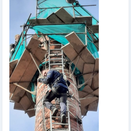
Informatiebrochure
Historisch Bouwfragmentendepot
026 339 17 07
Veelgestelde vragen
Contact
Vacatures
SNEL REGELEN
Abonnee worden
Blijf op de hoogte: volg ons