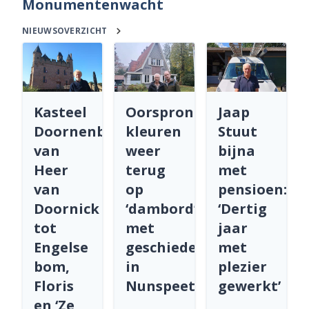
Monumentenwacht
NIEUWSOVERZICHT
Kasteel
Oorspronkelijke
Jaap
Doornenburg:
kleuren
Stuut
van
weer
bijna
Heer
terug
met
van
op
pensioen:
Doornick
‘dambord’
‘Dertig
tot
met
jaar
Engelse
geschiedenis
met
bom,
in
plezier
Floris
Nunspeet
gewerkt’
en ‘Ze