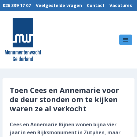
026 339 17 07
Veelgestelde vragen
Contact
Vacatures
MENU
Wie we zijn
MonumentenWacht Gelderland
Wat we doen
Hoe wij werken
Kennis & Kunde
Toen Cees en Annemarie voor
Nieuws
de deur stonden om te kijken
waren ze al verkocht
Links
Techniek brochures
Cees en Annemarie Rijnen wonen bijna vier
jaar in een Rijksmonument in Zutphen, maar