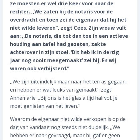
Informatiebrochure
ze moesten er wel drie keer voor naar de
rechter. ,,We zaten bij de notaris voor de
Historisch Bouwfragmentendepot
overdracht en toen zei de eigenaar dat hij het
niet wilde leveren”, zegt Cees. Zijn vrouw vult
026 339 17 07
aan: ,,De notaris, die tot dan toe in een actieve
houding aan tafel had gezeten, zakte
Veelgestelde vragen
achterover in zijn stoel. ‘Dit heb ik in dertig
jaar nog nooit meegemaakt’ zei hij. En wij
Contact
waren ook verbijsterd.”
Vacatures
,,We zijn uiteindelijk maar naar het terras gegaan
en hebben er wat leuks van gemaakt”, zegt
SNEL REGELEN
Annemarie. ,,Bij ons is het glas altijd halfvol. Je
moet genieten van het leven.”
Abonnee worden
Waarom de eigenaar niet wilde verkopen is op de
Blijf op de hoogte: volg ons
dag van vandaag nog steeds niet duidelijk. ,,We
hebben er naar gevraagd, maar hij gaf er geen