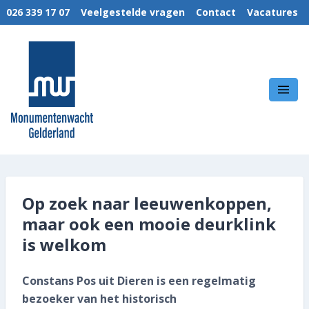
026 339 17 07
Veelgestelde vragen
Contact
Vacatures
MENU
Wie we zijn
MonumentenWacht Gelderland
Wat we doen
Hoe wij werken
Kennis & Kunde
Op zoek naar leeuwenkoppen,
Nieuws
maar ook een mooie deurklink
is welkom
Links
Techniek brochures
Constans Pos uit Dieren is een regelmatig
bezoeker van het historisch