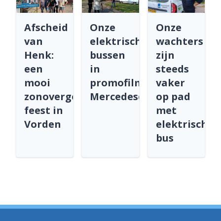
Afscheid
Onze
Onze
van
elektrische
wachters
Henk:
bussen
zijn
een
in
steeds
mooi
promofilm
vaker
zonovergoten
Mercedesdealer
op pad
feest in
met
Vorden
elektrische
bus