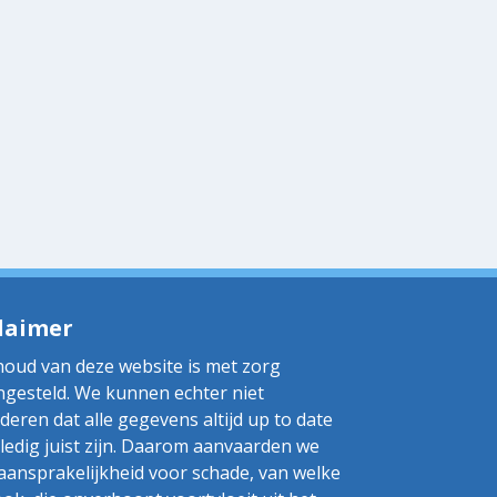
laimer
houd van deze website is met zorg
gesteld. We kunnen echter niet
deren dat alle gegevens altijd up to date
lledig juist zijn. Daarom aanvaarden we
aansprakelijkheid voor schade, van welke