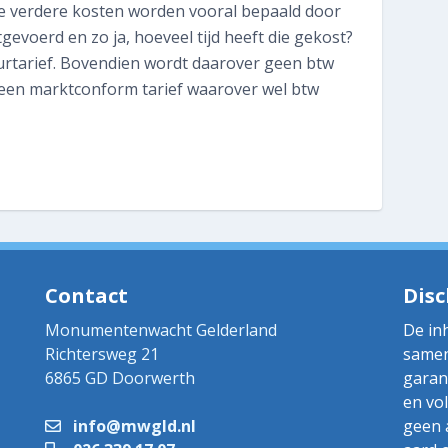
Wat kost het?
e verdere kosten worden vooral bepaald door
tgevoerd en zo ja, hoeveel tijd heeft die gekost?
Inspectie plannen
urtarief. Bovendien wordt daarover geen btw
 een marktconform tarief waarover wel btw
Contact
Disc
Monumentenwacht Gelderland
De in
Richtersweg 21
samen
6865 GD Doorwerth
garan
en vo
info@mwgld.nl
geen 