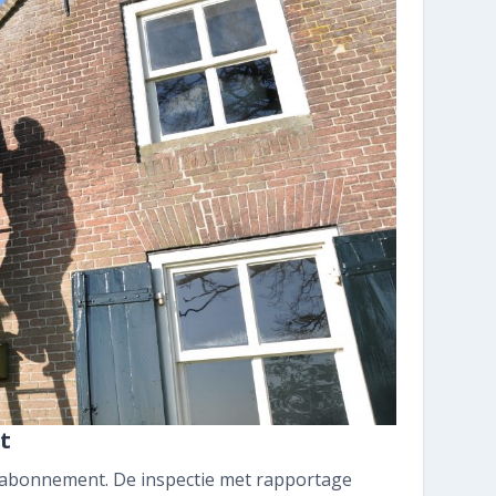
Informatiebrochure
Historisch Bouwfragmentendepot
026 339 17 07
Veelgestelde vragen
Contact
Vacatures
SNEL REGELEN
Abonnee worden
t
Blijf op de hoogte: volg ons
w abonnement. De inspectie met rapportage