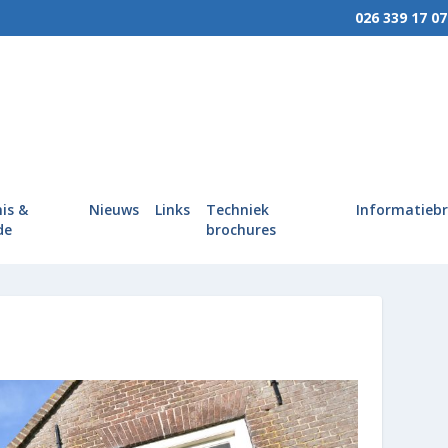
026 339 17 07
MENU
Wie we zijn
Wat we doen
is &
Nieuws
Links
Techniek
Informatieb
Hoe wij werken
de
brochures
Kennis & Kunde
Nieuws
Links
Techniek brochures