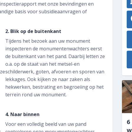
Informatiebrochure
 inspectierapport met onze bevindingen en
andige basis voor subsidieaanvragen of
Historisch Bouwfragmentendepot
026 339 17 07
2. Blik op de buitenkant
Tijdens het bezoek aan uw monument
Veelgestelde vragen
inspecteren de monumentenwachters eerst
de buitenkant van het pand. Daarbij letten ze
Contact
o.a. op de staat van het metsel-en
 ze
schilderwerk, goten, afvoeren en sporen van
Vacatures
lekkages. Ook kijken ze naar zaken als
hekwerken, bestrating en begroeiing op het
SNEL REGELEN
terrein rond uw monument.
Abonnee worden
4. Naar binnen
Blijf op de hoogte: volg ons
6
Voor een volledig beeld van uw pand
w
k
controleren onze monumentenwachters