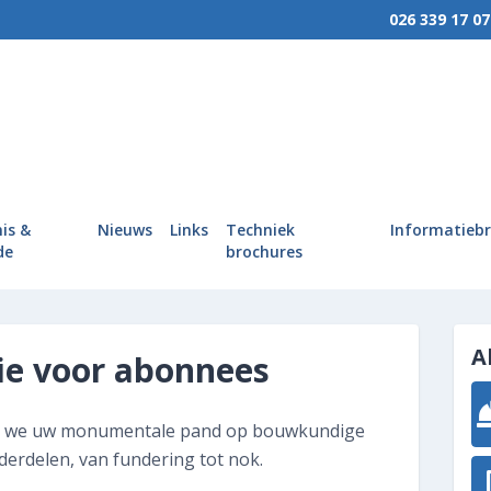
026 339 17 07
MENU
Wie we zijn
Wat we doen
is &
Nieuws
Links
Techniek
Informatieb
Hoe wij werken
de
brochures
Kennis & Kunde
Nieuws
A
ie voor abonnees
Links
ren we uw monumentale pand op bouwkundige
Techniek brochures
erdelen, van fundering tot nok.