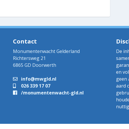
Contact
Disc
Monumentenwacht Gelderland
De in
Richtersweg 21
samen
6865 GD Doorwerth
garan
en vo
info@mwgld.nl
geen 
026 339 17 07
aard 
/monumentenwacht-gld.nl
gebru
houde
nutti