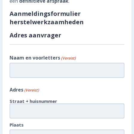
een
definitieve afspraak
.
Informatiebrochure
Aanmeldingsformulier
Historisch Bouwfragmentendepot
herstelwerkzaamheden
026 339 17 07
Adres aanvrager
Veelgestelde vragen
Naam en voorletters
Contact
(Vereist)
Vacatures
SNEL REGELEN
Adres
(Vereist)
Straat + huisnummer
Abonnee worden
Blijf op de hoogte: volg ons
Plaats