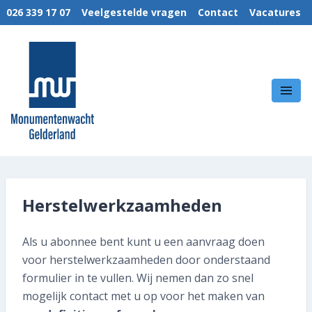
026 339 17 07
Veelgestelde vragen
Contact
Vacatures
MENU
Wie we zijn
MonumentenWacht Gelderland
Wat we doen
Hoe wij werken
Kennis & Kunde
Herstelwerkzaamheden
Nieuws
Als u abonnee bent kunt u een aanvraag doen
Links
voor herstelwerkzaamheden door onderstaand
formulier in te vullen. Wij nemen dan zo snel
Techniek brochures
mogelijk contact met u op voor het maken van